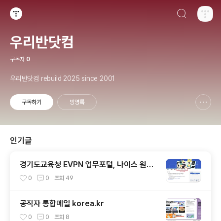
검색하기
티스토리
우리반닷컴
구독자
0
우리반닷컴 rebuild 2025 since 2001
구독하기
방명록
신고하기 레이어
열기
인기글
경기도교육청 EVPN 업무포털, 나이스 원격
업무
0
0
조회
49
공직자 통합메일 korea.kr
0
0
조회
8