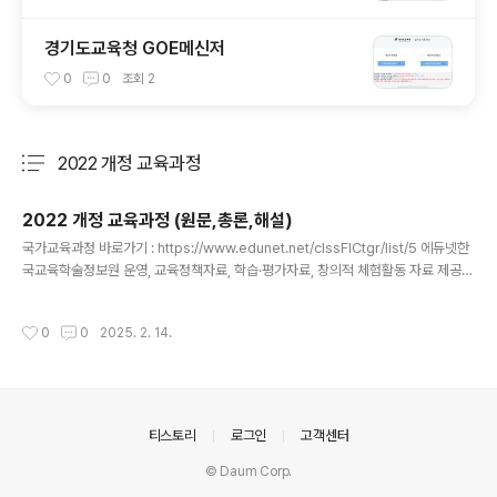
경기도교육청 GOE메신저
0
0
조회
2
2022 개정 교육과정
분류 전체보기
주요 글 목록
2022 개정 교육과정 (원문,총론,해설)
글 내용
국가교육과정 바로가기 : https://www.edunet.net/clssFlCtgr/list/5 에듀넷한
국교육학술정보원 운영, 교육정책자료, 학습·평가자료, 창의적 체험활동 자료 제공w
ww.edunet.net
작성시간
0
0
2025. 2. 14.
의안내
티스토리
로그인
고객센터
© Daum Corp.