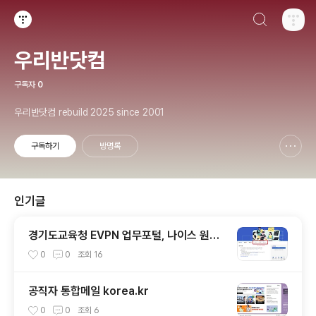
검색하기
티스토리
우리반닷컴
구독자
0
우리반닷컴 rebuild 2025 since 2001
구독하기
방명록
신고하기 레이어
열기
인기글
경기도교육청 EVPN 업무포털, 나이스 원격
업무
0
0
조회
16
공직자 통합메일 korea.kr
0
0
조회
6