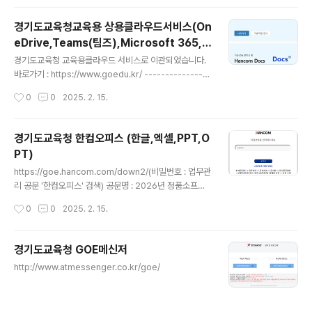
경기도교육청교육용 상용클라우드서비스(On
eDrive,Teams(팀즈),Microsoft 365,한
글 내용
컴독스)
경기도교육청 교육용클라우드 서비스로 이관되었습니다.
바로가기 : https://www.goedu.kr/ ----------------
-----------------------------------------------
작성시간
0
0
2025. 2. 15.
-------------- https://cloud.goe.go.kr/ 경기도교육
청교육용 상용클라우드서비스(OneDrive,Teams(팀즈),
Microsoft 365,한컴독스)
경기도교육청 한컴오피스 (한글,엑셀,PPT,O
PT)
글 내용
https://goe.hancom.com/down2/(비밀번호 : 업무관
리 공문 '한컴오피스' 검색) 공문명 : 2026년 정품소프트
웨어(한컴 오피스) 보급 알림(2026.6.30)
작성시간
0
0
2025. 2. 15.
경기도교육청 GOE메신저
글 내용
http://www.atmessenger.co.kr/goe/