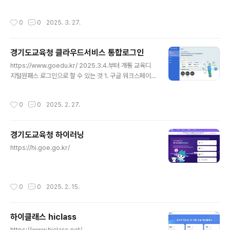
작성시간
0
0
2025. 3. 27.
경기도교육청 클라우드서비스 통합로그인
글 내용
https://www.goedu.kr/ 2025.3.4.부터 개통 교육디
지털원패스 로그인으로 할 수 있는 것 1. 구글 워크스페이
스(구글 캘린더, 클래스룸, 구글 드라이브, 구글 폼즈, 잼보
드 등)2. 마이크로소프트( Microsoft 365 Copilot, 원
작성시간
0
0
2025. 2. 27.
드라이브, 엑셀, 파워포인트, 팀즈 등)3. 한컴독스(한글, 한
셀, 한쇼, 한워드 한컴AI 등) 이용4. 교육 플랫폼 및 앱 로그
인: 하이러닝, 에듀넷 티클리어, 디지털교과서, e학습터, N
경기도교육청 하이러닝
EIS+, 온라인클래스, 학교알리미, 경기도교육청 경기교육
글 내용
모아, 경기교육통합도서관 로그인
https://hi.goe.go.kr/
작성시간
0
0
2025. 2. 15.
하이클래스 hiclass
글 내용
https://www.hiclass.net/