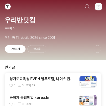
검색하기
티스토리
우리반닷컴
구독자
0
우리반닷컴 rebuild 2025 since 2001
구독하기
방명록
신고하기 레이어
열기
인기글
경기도교육청 EVPN 업무포털, 나이스 원격
업무
0
0
조회
49
공직자 통합메일 korea.kr
0
0
조회
8